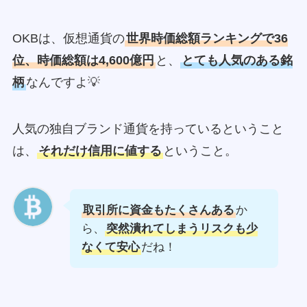
OKBは、仮想通貨の
世界時価総額ランキングで36
位、時価総額は4,600億円
と、
とても人気のある銘
柄
なんですよ💡
人気の独自ブランド通貨を持っているということ
は、
それだけ信用に値する
ということ。
取引所に資金もたくさんある
か
ら、
突然潰れてしまうリスクも少
なくて安心
だね！